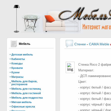
Мебель
Стенки
-
CAMA Meble
Детская мебель
Кабинеты
Комоды
Стенка Roco 2 фабр
Кровати
Материал:
Кухни
- ДСП ламинированно
Матрасы
Мебель для баров,
Цвет:
ресторанов
- корпус белый / фа
Мебель для гостиниц
- корпус белый / фа
Мебель для гостиной
Мебель для подростка
- корпус белый / фас
Мягкая мебель
- корпус чёрный / фа
Офисные кресла
- корпус чёрный / фа