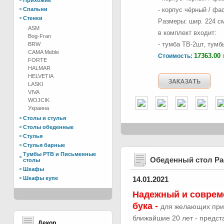
Прихожие
Спальни
- корпус чёрный / фа
Стенки
Размеры: шир. 224 см,
ASM
в комплект входит:
Bog-Fran
- тумба ТВ-2шт, тумб
BRW
CAMA Meble
17363.00
г
Стоимость:
FORTE
HALMAR
HELVETIA
LASKI
VIVA
WOJCIK
Украина
Столы и стулья
Столы обеденные
Стулья
Стулья барные
Тумбы РТВ и Письменные
Обеденный стол Р
столы
Шкафы
Шкафы купе
14.01.2021
Надежный и соврем
бука -
для желающих при
ближайшие 20 лет - предс
Декор