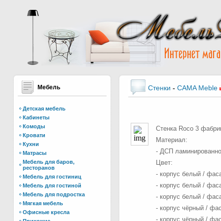
Мебель
Стенки
-
CAMA Meble
Детская мебель
Кабинеты
Комоды
Стенка Roco 3 фабр
Кровати
Материал:
Кухни
- ДСП ламинированно
Матрасы
Мебель для баров,
Цвет:
ресторанов
- корпус белый / фа
Мебель для гостиниц
- корпус белый / фа
Мебель для гостиной
Мебель для подростка
- корпус белый / фас
Мягкая мебель
- корпус чёрный / фа
Офисные кресла
- корпус чёрный / фа