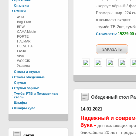
Прихожие
Спальни
- корпус чёрный / фа
Стенки
Размеры: шир. 224 см,
ASM
в комплект входит:
Bog-Fran
- тумба ТВ-2шт, тум
BRW
CAMA Meble
15229.00
г
Стоимость:
FORTE
HALMAR
HELVETIA
LASKI
VIVA
WOJCIK
Украина
Столы и стулья
Столы обеденные
Стулья
Стулья барные
Тумбы РТВ и Письменные
Обеденный стол Р
столы
Шкафы
Шкафы купе
14.01.2021
Надежный и соврем
бука -
для желающих при
ближайшие 20 лет - предс
Декор