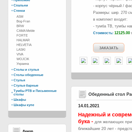
Прихожие
Спальни
- корпус чёрный / фа
Стенки
Размеры: шир. 270 см,
ASM
в комплект входит:
Bog-Fran
- тумба ТВ, тумбы н
BRW
CAMA Meble
12125.00
г
Стоимость:
FORTE
HALMAR
HELVETIA
LASKI
VIVA
WOJCIK
Украина
Столы и стулья
Столы обеденные
Стулья
Стулья барные
Тумбы РТВ и Письменные
Обеденный стол Р
столы
Шкафы
Шкафы купе
14.01.2021
Надежный и соврем
бука -
для желающих при
ближайшие 20 лет - предс
Декор