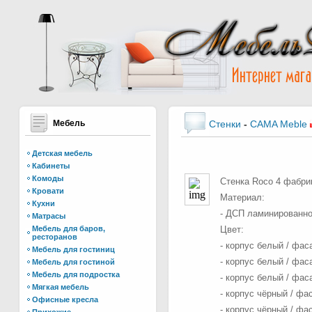
Мебель
Стенки
-
CAMA Meble
Детская мебель
Кабинеты
Комоды
Стенка Roco 4 фабр
Кровати
Материал:
Кухни
- ДСП ламинированно
Матрасы
Мебель для баров,
Цвет:
ресторанов
- корпус белый / фа
Мебель для гостиниц
- корпус белый / фа
Мебель для гостиной
Мебель для подростка
- корпус белый / фас
Мягкая мебель
- корпус чёрный / фа
Офисные кресла
- корпус чёрный / фа