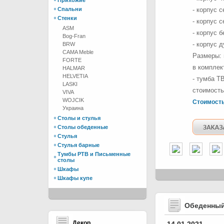
Прихожие
Спальни
- корпус 
Стенки
- корпус 
ASM
- корпус 
Bog-Fran
- корпус 
BRW
CAMA Meble
Размеры: ш
FORTE
в комплек
HALMAR
HELVETIA
- тумба Т
LASKI
стоимость
VIVA
WOJCIK
Стоимост
Украина
Столы и стулья
Столы обеденные
Стулья
Стулья барные
Тумбы РТВ и Письменные
столы
Шкафы
Шкафы купе
Обеденный
Декор