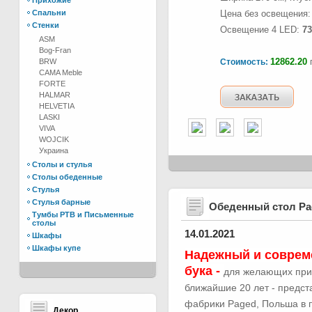
Прихожие
Спальни
Цена без освещения
Стенки
Освещение 4 LED:
7
ASM
Bog-Fran
12862.20
г
BRW
Стоимость:
CAMA Meble
FORTE
HALMAR
HELVETIA
LASKI
VIVA
WOJCIK
Украина
Столы и стулья
Столы обеденные
Стулья
Стулья барные
Обеденный стол Р
Тумбы РТВ и Письменные
столы
14.01.2021
Шкафы
Шкафы купе
Надежный и соврем
бука -
для желающих при
ближайшие 20 лет - предс
фабрики Paged, Польша в п
Декор