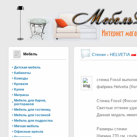
Мебель
Стенки
-
HELVETIA
Детская мебель
Кабинеты
Комоды
стенка Fossil выполн
Кровати
фабрика Helvetia (Хе
Кухни
Матрасы
Мебель для баров,
Стенка Fossil (Фосси
ресторанов
Светлые оттенки уда
Мебель для гостиниц
Данная модель имеет
Мебель для гостиной
Мебель для подростка
Мягкая мебель
Размеры стенки:
Офисные кресла
Ширина 270 см, глуби