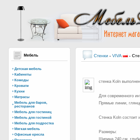
Мебель
Стенки
-
VIVA
-
Сте
Детская мебель
Кабинеты
Комоды
стенка Koln выполне
Кровати
Кухни
Для современного ин
Матрасы
Мебель для баров,
Прямые линии, глянц
ресторанов
Мебель для гостиниц
Стенка Koln состоит и
Мебель для гостиной
Мебель для подростка
Мягкая мебель
Размеры:
Офисные кресла
Ширина 240 см, глуби