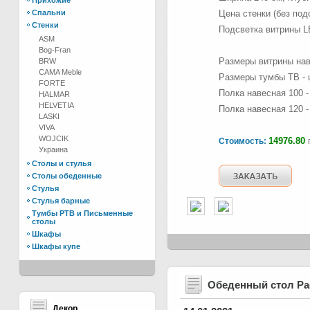
Прихожие
Спальни
Цена стенки (без под
Стенки
Подсветка витрины 
ASM
Bog-Fran
Размеры витрины наве
BRW
CAMA Meble
Размеры тумбы ТВ - ш
FORTE
Полка навесная 100 -
HALMAR
HELVETIA
Полка навесная 120 -
LASKI
VIVA
WOJCIK
14976.80
г
Стоимость:
Украина
Столы и стулья
Столы обеденные
Стулья
Стулья барные
Тумбы РТВ и Письменные
столы
Шкафы
Шкафы купе
Обеденный стол Р
Декор