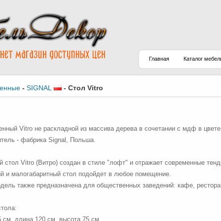
Главная
Каталог мебел
денные
-
SIGNAL
-
Стол Vitro
енный Vitro не раскладной из массива дерева в сочетании с мдф в цвете 
тель - фабрика Signal, Польша.
 стол Vitro (Витро) создан в стиле "лофт" и отражает современные тенд
й и малогабаритный стол подойдет в любое помещение.
дель также предназначена для общественных заведений: кафе, рестора
тола:
 см, длина 120 см, высота 75 см.