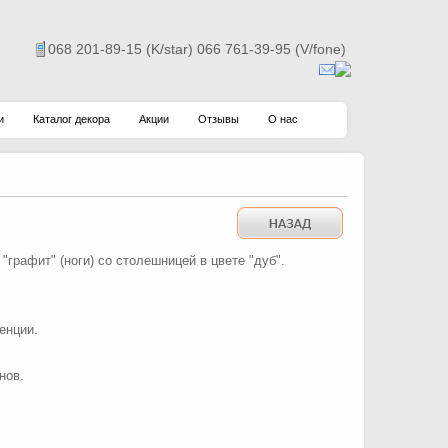
068 201-89-15 (K/star) 066 761-39-95 (V/fone)
и
Каталог декора
Акции
Отзывы
О нас
"графит" (ноги) со столешницей в цвете "дуб".
енции.
нов.