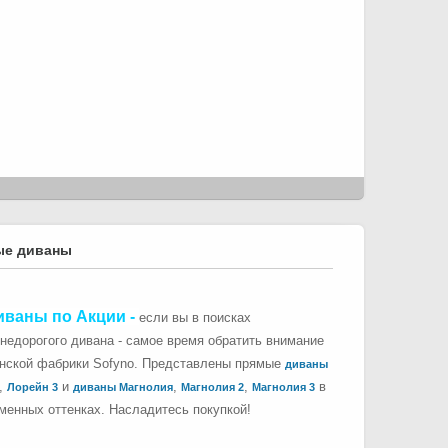
ые диваны
иваны по Акции
-
если вы в поисках
 недорогого дивана - самое время обратить внимание
инской фабрики Sofyno. Представлены прямые
диваны
,
и
,
,
в
Лорейн 3
диваны Магнолия
Магнолия 2
Магнолия 3
менных оттенках. Насладитесь покупкой!