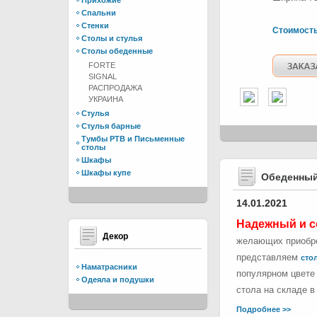
Прихожие
Спальни
Стенки
Стоимост
Столы и стулья
Столы обеденные
FORTE
SIGNAL
РАСПРОДАЖА
УКРАИНА
Стулья
Стулья барные
Тумбы РТВ и Письменные
столы
Шкафы
Шкафы купе
Обеденный
14.01.2021
Надежный и с
Декор
желающих приобре
представляем
стол
Наматрасники
популярном цвете 
Одеяла и подушки
стола на складе в
Подробнее >>