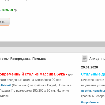
4656.00
грн.
ь:
 стол Распродажа_Польша
Акицонн
20.01.2020
овременный стол из массива бука -
Стильные д
для
сти обеденный стол на ближайшие 20 лет -
качественного и
(Хельсинки) от фабрики Paged, Польша в
на диваны укра
 Helsinki
"каштан" с размерами 150/200 х 80 см. Наличие
,
Лорейн
Лорейн 2
 Киеве.
красивых, совре
Подробнее >>