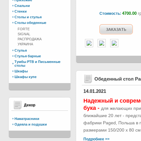
Прихожие
Спальни
Стенки
4700.00
гр
Стоимость:
Столы и стулья
Столы обеденные
FORTE
SIGNAL
РАСПРОДАЖА
УКРАИНА
Стулья
Стулья барные
Тумбы РТВ и Письменные
столы
Шкафы
Шкафы купе
Обеденный стол Р
14.01.2021
Надежный и соврем
Декор
бука -
для желающих при
ближайшие 20 лет - предс
Наматрасники
фабрики Paged, Польша в п
Одеяла и подушки
размерами 150/200 х 80 см.
Подробнее >>