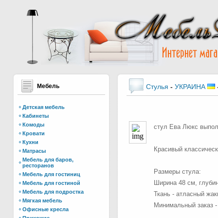
Мебель
Стулья
-
УКРАИНА
Детская мебель
Кабинеты
Комоды
стул Ева Люкс выполн
Кровати
Кухни
Красивый классически
Матрасы
Мебель для баров,
ресторанов
Размеры стула:
Мебель для гостиниц
Ширина 48 см, глубин
Мебель для гостиной
Мебель для подростка
Ткань - атласный жак
Мягкая мебель
Минимальный заказ - 
Офисные кресла