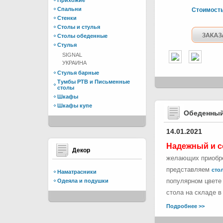
Прихожие
Спальни
Стоимост
Стенки
Столы и стулья
Столы обеденные
Стулья
SIGNAL
УКРАИНА
Стулья барные
Тумбы РТВ и Письменные
столы
Шкафы
Шкафы купе
Обеденный
14.01.2021
Надежный и с
Декор
желающих приобре
представляем
стол
Наматрасники
популярном цвете 
Одеяла и подушки
стола на складе в
Подробнее >>