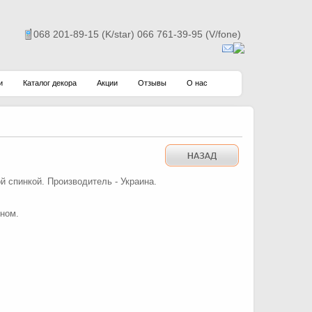
068 201-89-15 (K/star) 066 761-39-95 (V/fone)
и
Каталог декора
Акции
Отзывы
О нас
й спинкой. Производитель - Украина.
йном.