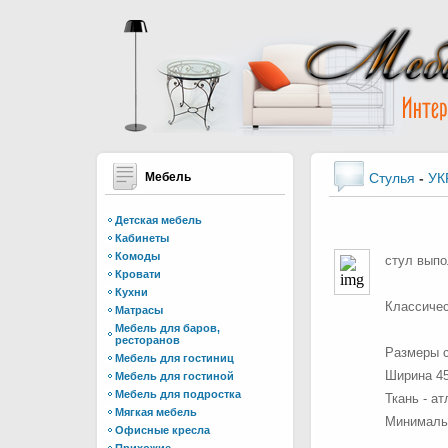
Мебель
Стулья
-
УК
Детская мебель
Кабинеты
Комоды
стул выпо
Кровати
Кухни
Классичес
Матрасы
Мебель для баров,
ресторанов
Размеры с
Мебель для гостиниц
Ширина 45
Мебель для гостиной
Мебель для подростка
Ткань - а
Мягкая мебель
Минимальн
Офисные кресла