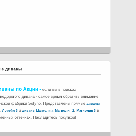
ые диваны
иваны по Акции
-
если вы в поисках
 недорогого дивана - самое время обратить внимание
инской фабрики Sofyno. Представлены прямые
диваны
,
и
,
,
в
Лорейн 3
диваны Магнолия
Магнолия 2
Магнолия 3
менных оттенках. Насладитесь покупкой!