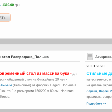
1310.00
грн.
ь:
 стол Распродажа_Польша
Акицонн
20.01.2020
овременный стол из массива бука -
Стильные д
для
сти обеденный стол на ближайшие 20 лет -
качественного и
(Хельсинки) от фабрики Paged, Польша в
на диваны укра
 Helsinki
"каштан" с размерами 150/200 х 80 см. Наличие
,
Лорейн
Лорейн 2
 Киеве.
красивых, совре
Подробнее >>