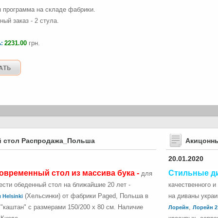
 программа на складе фабрики.
ый заказ - 2 стула.
2231.00
грн.
ь:
 стол Распродажа_Польша
Акицонн
20.01.2020
овременный стол из массива бука -
Стильные д
для
сти обеденный стол на ближайшие 20 лет -
качественного и
(Хельсинки) от фабрики Paged, Польша в
на диваны укра
 Helsinki
"каштан" с размерами 150/200 х 80 см. Наличие
,
Лорейн
Лорейн 2