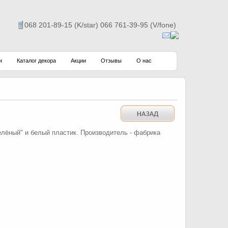
068 201-89-15 (K/star) 066 761-39-95 (V/fone)
и
Каталог декора
Акции
Отзывы
О нас
елёный" и белый пластик. Производитель - фабрика