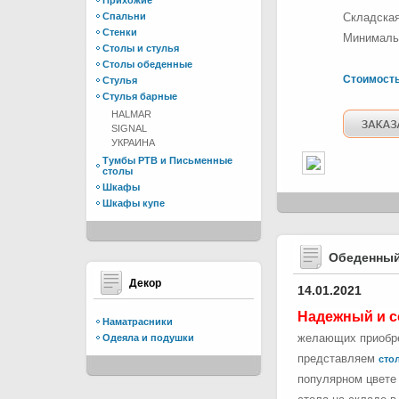
Прихожие
Спальни
Складская
Стенки
Минимальн
Столы и стулья
Столы обеденные
Стоимост
Стулья
Стулья барные
HALMAR
SIGNAL
УКРАИНА
Тумбы РТВ и Письменные
столы
Шкафы
Шкафы купе
Обеденный
Декор
14.01.2021
Надежный и с
Наматрасники
желающих приобре
Одеяла и подушки
представляем
стол
популярном цвете 