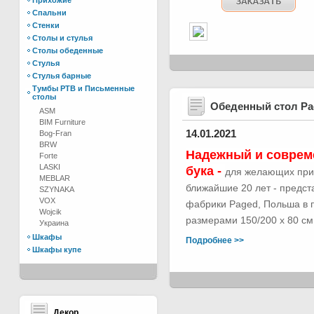
Прихожие
Спальни
Стенки
Столы и стулья
Столы обеденные
Стулья
Стулья барные
Тумбы РТВ и Письменные
столы
Обеденный стол Р
ASM
BIM Furniture
14.01.2021
Bog-Fran
BRW
Надежный и соврем
Forte
LASKI
бука -
для желающих при
MEBLAR
ближайшие 20 лет - предс
SZYNAKA
VOX
фабрики Paged, Польша в п
Wojcik
размерами 150/200 х 80 см.
Украина
Шкафы
Подробнее >>
Шкафы купе
Декор