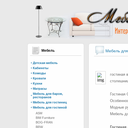
Мебель
Мебель для
Детская мебель
Кабинеты
Комоды
гостиная 
Кровати
столешниц
Кухни
Матрасы
Мебель для баров,
Гостиная 
ресторанов
Особеннос
Мебель для гостиниц
Модные ру
Мебель для гостиной
ASM
Мебель дл
BIM Furniture
BOG-FRAN
Гостиная 
BRW