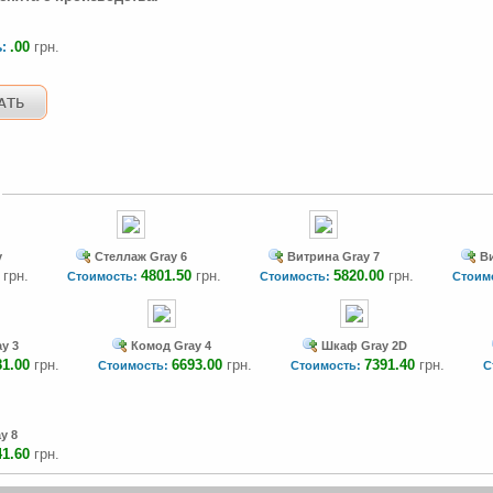
.00
грн.
ь:
y
Стеллаж Gray 6
Витрина Gray 7
Ви
грн.
4801.50
грн.
5820.00
грн.
Стоимость:
Стоимость:
Стоим
y 3
Комод Gray 4
Шкаф Gray 2D
81.00
грн.
6693.00
грн.
7391.40
грн.
Стоимость:
Стоимость:
С
y 8
41.60
грн.