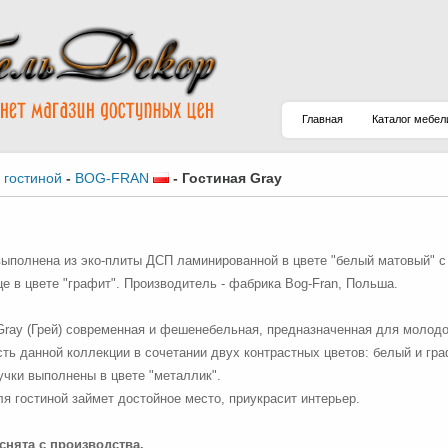
Главная
Каталог мебел
 гостиной
-
BOG-FRAN
-
Гостиная Gray
выполнена из эко-плиты ДСП ламинированной в цвете "белый матовый" с
е в цвете "графит". Производитель - фабрика Bog-Fran, Польша.
Gray (Грей) современная и фешенебельная, предназначенная для молодо
ть данной коллекции в сочетании двух контрастных цветов: белый и гра
чки выполнены в цвете "металлик".
я гостиной займет достойное место, приукрасит интерьер.
снята с производства.