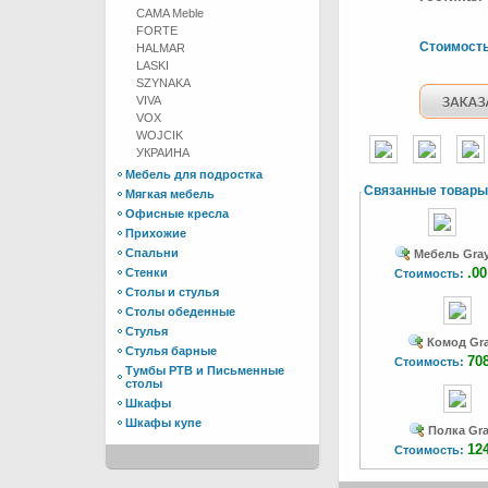
CAMA Meble
FORTE
Стоимост
HALMAR
LASKI
SZYNAKA
VIVA
VOX
WOJCIK
УКРАИНА
Мебель для подростка
Связанные товары
Мягкая мебель
Офисные кресла
Прихожие
Спальни
Мебель Gra
.00
Стенки
Стоимость:
Столы и стулья
Столы обеденные
Стулья
Комод Gra
Стулья барные
70
Стоимость:
Тумбы РТВ и Письменные
столы
Шкафы
Шкафы купе
Полка Gra
12
Стоимость: