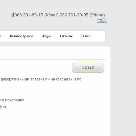
068 201-89-15 (K/star) 066 761-39-95 (V/fone)
и
Каталог декора
Акции
Отзывы
О нас
 декоративными вставками на фасадах и по
го поколения.
фит.