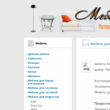
Мебель
Мебель для
Детская мебель
Кабинеты
Комоды
мебель Am
Кровати
выбор. Пр
Кухни
Матрасы
Мебель для баров,
Коллекция
ресторанов
Особеннос
Мебель для гостиниц
Мебель дл
Мебель для гостиной
Мебель для подростка
ASM
Предостав
Bog-Fran
Указана с
BRW