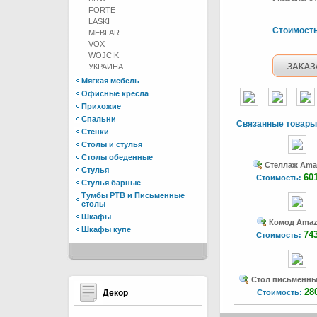
FORTE
LASKI
Стоимост
MEBLAR
VOX
WOJCIK
УКРАИНА
Мягкая мебель
Офисные кресла
Прихожие
Спальни
Связанные товары
Стенки
Столы и стулья
Столы обеденные
Стеллаж Ama
Стулья
60
Стоимость:
Стулья барные
Тумбы РТВ и Письменные
столы
Шкафы
Комод Amaz
Шкафы купе
74
Стоимость:
Стол письменн
28
Декор
Стоимость: