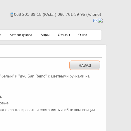
068 201-89-15 (K/star) 066 761-39-95 (V/fone)
и
Каталог декора
Акции
Отзывы
О нас
"белый" и "дуб San Remo" с цветными ручками на
м.
овые.
ожно фантазировать и составлять любые композиции.