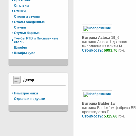
Прихожие
Спальни
Стенки
Столы и стулья
Столы обеденные
Стулья
Стулья барные
Витрина Azteca 19_6
Тумбы РТВ и Письменные
витрина Azteca 1-дверная
столы
выполнена из плиты М ...
Шкафы
Стоимость:
6993.70
грн.
Шкафы купе
Декор
Наматрасники
Одеяла и подушки
Витрина Balder 1w
витрина Balder 1w фабрика B
производство П ...
Стоимость:
5315.60
грн.