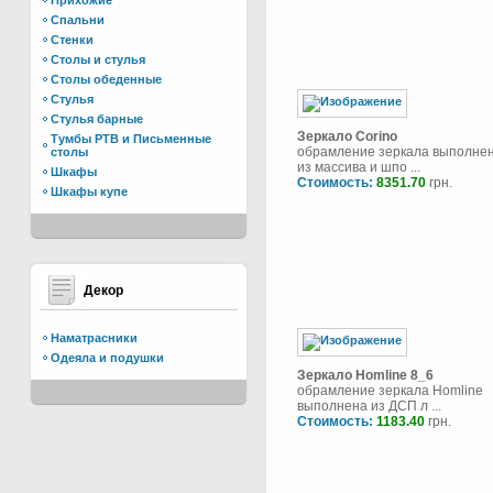
Прихожие
Спальни
Стенки
Столы и стулья
Столы обеденные
Стулья
Стулья барные
Зеркало Corino
Тумбы РТВ и Письменные
обрамление зеркала выполне
столы
из массива и шпо ...
Шкафы
Стоимость:
8351.70
грн.
Шкафы купе
Декор
Наматрасники
Одеяла и подушки
Зеркало Homline 8_6
обрамление зеркала Homline
выполнена из ДСП л ...
Стоимость:
1183.40
грн.